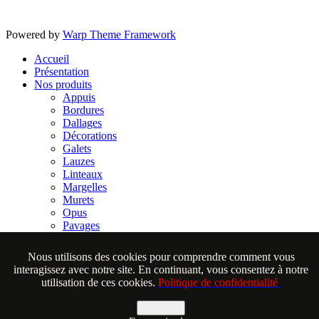
Powered by
Warp Theme Framework
Accueil
Présentation
Nos produits
Appuis
Bordures
Dallages
Décorations
Galets
Lauzes
Linteaux
Margelles
Murets
Opus
Pavages
Placages
Vasques & éviers
Nous utilisons des cookies pour comprendre comment vous
Espace Pro.
interagissez avec notre site. En continuant, vous consentez à notre
Aide
utilisation de ces cookies.
Politique de confidentialité
Nous contacter
Mentions légales et politique de confidentialité
Accepter