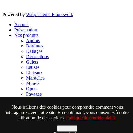
Powered by
Warp Theme Framework
Accueil
Présentation
Nos produits
Appuis
Bordures
Dallages
Décorations
Galets
Lauzes
Linteaux
Margelles
Murets
Opus
Pavages
Placages
Vasques & éviers
Nous utilisons des cookies pour comprendre comment vous
Espace Pro.
interagissez avec notre site. En continuant, vous consentez à notre
Aide
utilisation de ces cookies.
Politique de confidentialité
Nous contacter
Mentions légales et politique de confidentialité
Accepter