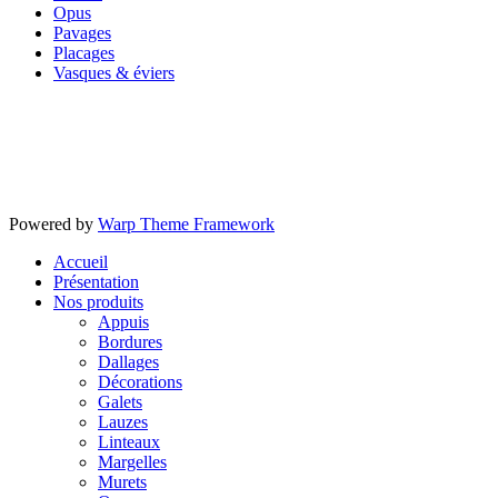
Opus
Pavages
Placages
Vasques & éviers
Powered by
Warp Theme Framework
Accueil
Présentation
Nos produits
Appuis
Bordures
Dallages
Décorations
Galets
Lauzes
Linteaux
Margelles
Murets